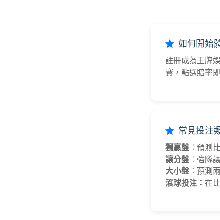
如何開始
註冊成為王牌
賽，點選賠率
常見投注
獨贏盤：
預測
讓分盤：
強隊
大小盤：
預測
滾球投注：
在