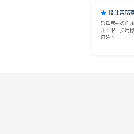
投注策略
選擇您熟悉的
注上限，採用
風險。