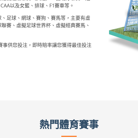
CAA以及女籃、排球、F1賽車等。
球、足球、網球、賽狗、賽馬等，主要有虛
球聯賽、虛擬足球世界杯、虛擬經典賽馬、
球賽事供您投注，即時賠率讓您獲得最佳投注
熱門體育賽事