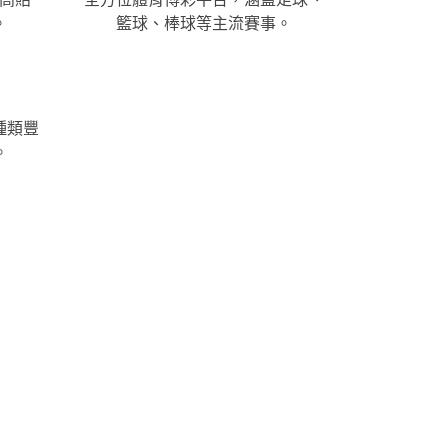
。
籃球、棒球等主流賽事。
種類豐
。