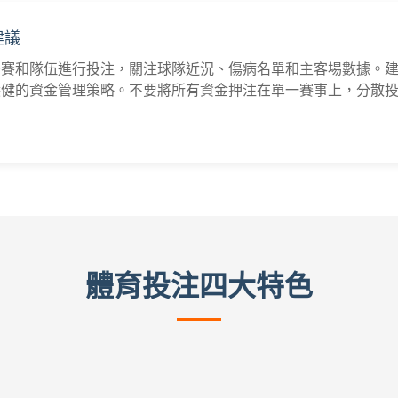
建議
聯賽和隊伍進行投注，關注球隊近況、傷病名單和主客場數據。
穩健的資金管理策略。不要將所有資金押注在單一賽事上，分散
體育投注四大特色