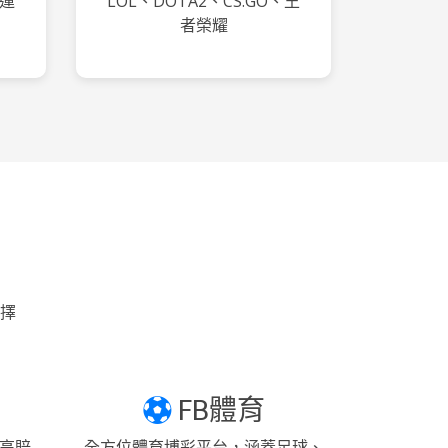
運
LOL、DOTA2、CS:GO、王
者榮耀
擇
FB體育
高賠
全方位體育博彩平台，涵蓋足球、