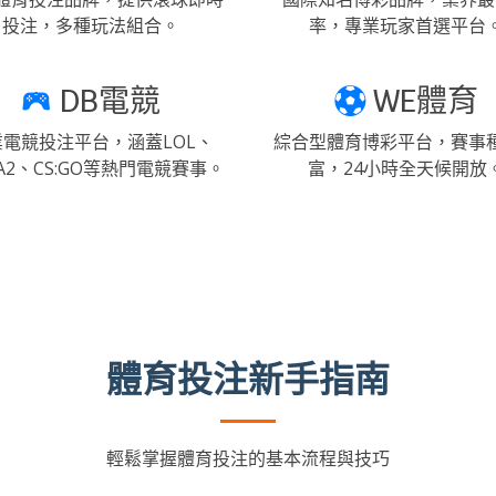
投注，多種玩法組合。
率，專業玩家首選平台
DB電競
WE體育
業電競投注平台，涵蓋LOL、
綜合型體育博彩平台，賽事
A2、CS:GO等熱門電競賽事。
富，24小時全天候開放
體育投注新手指南
輕鬆掌握體育投注的基本流程與技巧