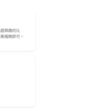
您感興趣的比
結果揭曉即可。