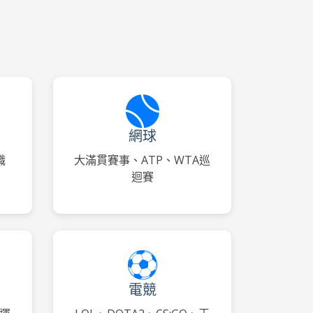
網球
職
大滿貫賽事、ATP、WTA巡
迴賽
電競